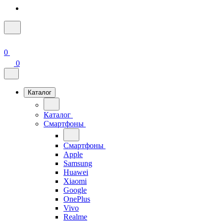
0
0
Каталог
Каталог
Смартфоны
Смартфоны
Apple
Samsung
Huawei
Xiaomi
Google
OnePlus
Vivo
Realme