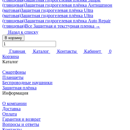
(глянцевая)
Защитная гидрогелевая плёнка Антишпион
(матовая)
Защитная гидрогелевая плёнка Ultra
(матовая)
Защитная гидрогелевая плёнка Ultra
(глянцевая)
Защитная гидрогелевая плёнка Auto Repair
(глянцевая)
Все Защитная и текстурная пленка →
Назад к списку
В корзину
Главная
Каталог
Контакты
Кабинет
0
Корзина
Каталог
Смартфоны
Планшеты
Беспроводные наушники
Защитная плёнка
Информация
О компании
Доставка
Оплата
Гарантия и возврат
Вопросы и ответы
Контакты