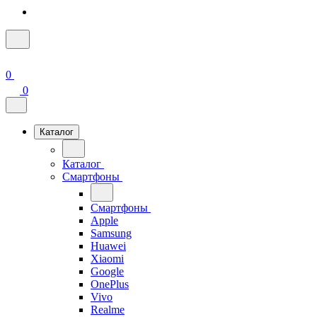
0
0
Каталог
Каталог
Смартфоны
Смартфоны
Apple
Samsung
Huawei
Xiaomi
Google
OnePlus
Vivo
Realme