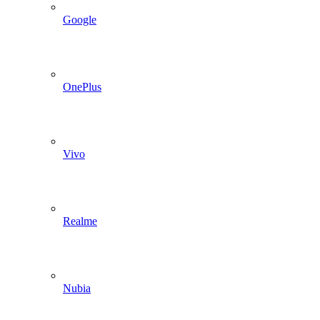
Google
OnePlus
Vivo
Realme
Nubia