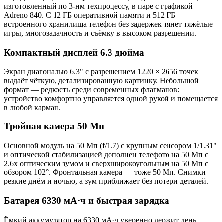
изготовленный по 3-нм техпроцессу, в паре с графикой
Adreno 840. С 12 ГБ оперативной памяти и 512 ГБ
встроенного хранилища телефон без задержек тянет тяжёлые
игры, многозадачность и съёмку в высоком разрешении.
Компактный дисплей 6.3 дюйма
Экран диагональю 6.3" с разрешением 1220 × 2656 точек
выдаёт чёткую, детализированную картинку. Небольшой
формат — редкость среди современных флагманов:
устройство комфортно управляется одной рукой и помещается
в любой карман.
Тройная камера 50 Мп
Основной модуль на 50 Мп (f/1.7) с крупным сенсором 1/1.31"
и оптической стабилизацией дополнен телефото на 50 Мп с
2.6x оптическим зумом и сверхширокоугольным на 50 Мп с
обзором 102°. Фронтальная камера — тоже 50 Мп. Снимки
резкие днём и ночью, а зум приближает без потери деталей.
Батарея 6330 мА·ч и быстрая зарядка
Ёмкий аккумулятор на 6330 мА·ч уверенно держит день