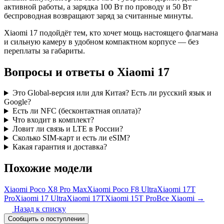
активной работы, а зарядка 100 Вт по проводу и 50 Вт
беспроводная возвращают заряд за считанные минуты.
Xiaomi 17 подойдёт тем, кто хочет мощь настоящего флагмана
и сильную камеру в удобном компактном корпусе — без
переплаты за габариты.
Вопросы и ответы о Xiaomi 17
Это Global-версия или для Китая? Есть ли русский язык и
Google?
Есть ли NFC (бесконтактная оплата)?
Что входит в комплект?
Ловит ли связь и LTE в России?
Сколько SIM-карт и есть ли eSIM?
Какая гарантия и доставка?
Похожие модели
Xiaomi Poco X8 Pro Max
Xiaomi Poco F8 Ultra
Xiaomi 17T
Pro
Xiaomi 17 Ultra
Xiaomi 17T
Xiaomi 15T Pro
Все Xiaomi →
Назад к списку
Сообщить о поступлении