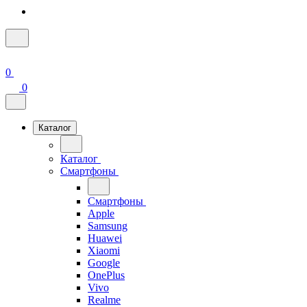
0
0
Каталог
Каталог
Смартфоны
Смартфоны
Apple
Samsung
Huawei
Xiaomi
Google
OnePlus
Vivo
Realme