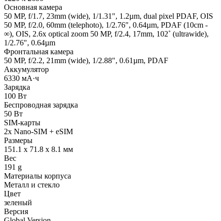
Основная камера
50 MP, f/1.7, 23mm (wide), 1/1.31", 1.2µm, dual pixel PDAF, OIS
50 MP, f/2.0, 60mm (telephoto), 1/2.76", 0.64µm, PDAF (10cm -
∞), OIS, 2.6x optical zoom 50 MP, f/2.4, 17mm, 102˚ (ultrawide),
1/2.76", 0.64µm
Фронтальная камера
50 MP, f/2.2, 21mm (wide), 1/2.88", 0.61µm, PDAF
Аккумулятор
6330 мА·ч
Зарядка
100 Вт
Беспроводная зарядка
50 Вт
SIM-карты
2x Nano-SIM + eSIM
Размеры
151.1 x 71.8 x 8.1 мм
Вес
191 g
Материалы корпуса
Металл и стекло
Цвет
зеленый
Версия
Global Version