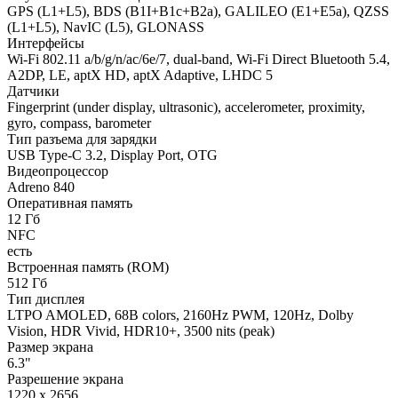
GPS (L1+L5), BDS (B1I+B1c+B2a), GALILEO (E1+E5a), QZSS
(L1+L5), NavIC (L5), GLONASS
Интерфейсы
Wi-Fi 802.11 a/b/g/n/ac/6e/7, dual-band, Wi-Fi Direct Bluetooth 5.4,
A2DP, LE, aptX HD, aptX Adaptive, LHDC 5
Датчики
Fingerprint (under display, ultrasonic), accelerometer, proximity,
gyro, compass, barometer
Тип разъема для зарядки
USB Type-C 3.2, Display Port, OTG
Видеопроцессор
Adreno 840
Оперативная память
12 Гб
NFC
есть
Встроенная память (ROM)
512 Гб
Тип дисплея
LTPO AMOLED, 68B colors, 2160Hz PWM, 120Hz, Dolby
Vision, HDR Vivid, HDR10+, 3500 nits (peak)
Размер экрана
6.3"
Разрешение экрана
1220 x 2656