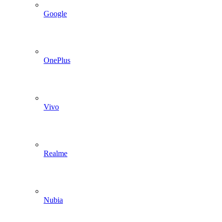
Google
OnePlus
Vivo
Realme
Nubia