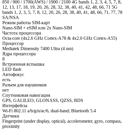
850 / 900 / 1700(AWS) / 1900 / 2100 4G bands 1, 2, 3, 4, 5, 7, 8,
12, 13, 17, 18, 19, 20, 26, 28, 32, 38, 40, 41, 42, 48, 66, 71 5G
bands 1, 2, 3, 5, 7, 8, 12, 20, 26, 28, 38, 40, 41, 48, 66, 71, 77, 78
SA/NSA
Режим работы SIM-карт
Nano-SIM + eSIM или 2x Nano-SIM
Частота процессора
Octa-core (4x2.6 GHz Cortex-A78 & 4x2.0 GHz Cortex-A55)
Процессор
Mediatek Dimensity 7400 Ultra (4 nm)
Ядра процессора
8
Встроенная вспышка
LED flash
Автофокус
есть
Разъем для наушников
нет
Спутниковая навигация
GPS, GALILEO, GLONASS, QZSS, BDS
Интерфейсы
Wi-Fi 802.11 a/b/g/n/ac/6, dual-band; Bluetooth 5.4
Датчики
Fingerprint (under display, optical), accelerometer, gyro, compass,
proximity