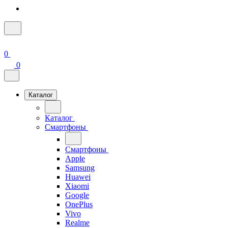
0
0
Каталог
Каталог
Смартфоны
Смартфоны
Apple
Samsung
Huawei
Xiaomi
Google
OnePlus
Vivo
Realme