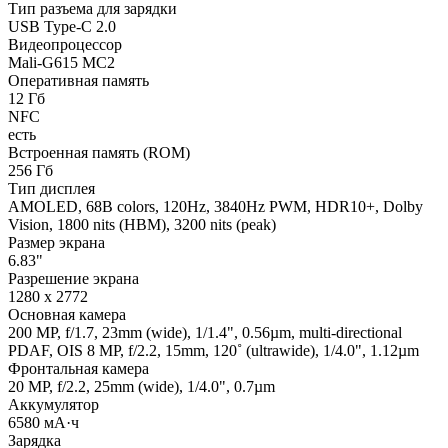
Тип разъема для зарядки
USB Type-C 2.0
Видеопроцессор
Mali-G615 MC2
Оперативная память
12 Гб
NFC
есть
Встроенная память (ROM)
256 Гб
Тип дисплея
AMOLED, 68B colors, 120Hz, 3840Hz PWM, HDR10+, Dolby
Vision, 1800 nits (HBM), 3200 nits (peak)
Размер экрана
6.83"
Разрешение экрана
1280 x 2772
Основная камера
200 MP, f/1.7, 23mm (wide), 1/1.4", 0.56µm, multi-directional
PDAF, OIS 8 MP, f/2.2, 15mm, 120˚ (ultrawide), 1/4.0", 1.12µm
Фронтальная камера
20 MP, f/2.2, 25mm (wide), 1/4.0", 0.7µm
Аккумулятор
6580 мА·ч
Зарядка