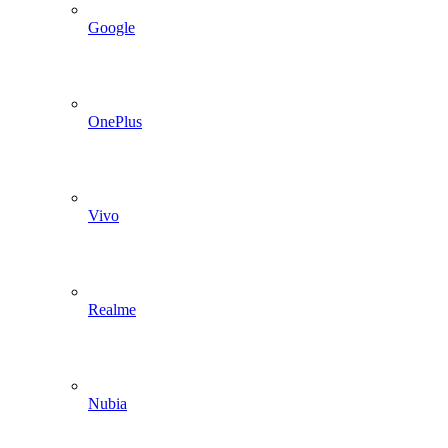
Google
OnePlus
Vivo
Realme
Nubia