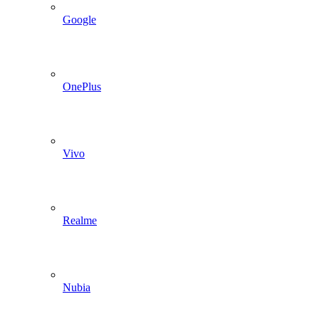
Google
OnePlus
Vivo
Realme
Nubia