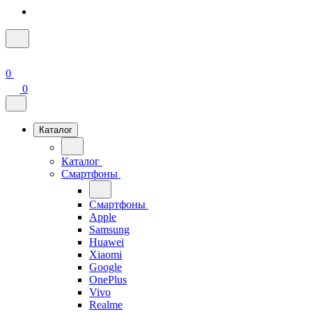
0
0
Каталог
Каталог
Смартфоны
Смартфоны
Apple
Samsung
Huawei
Xiaomi
Google
OnePlus
Vivo
Realme