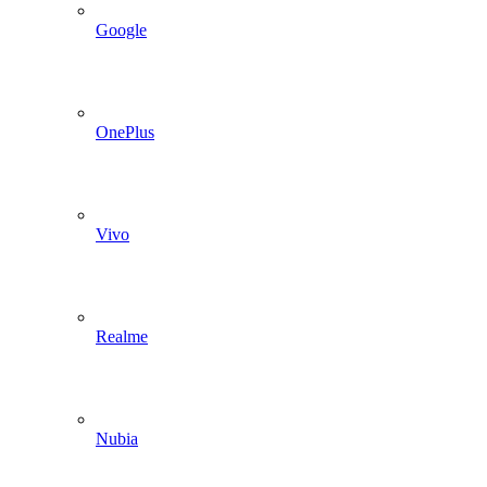
Google
OnePlus
Vivo
Realme
Nubia