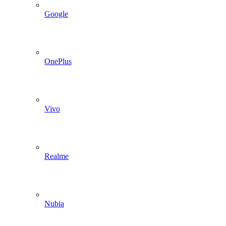
Google
OnePlus
Vivo
Realme
Nubia