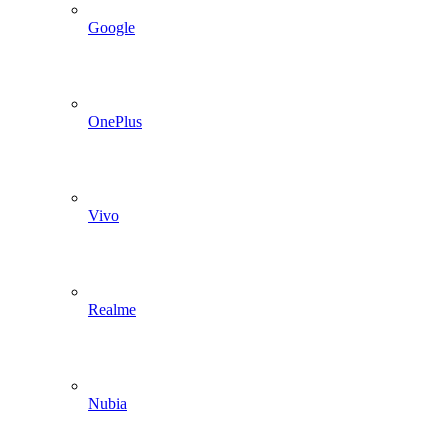
Google
OnePlus
Vivo
Realme
Nubia