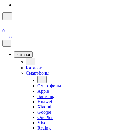
0
0
Каталог
Каталог
Смартфоны
Смартфоны
Apple
Samsung
Huawei
Xiaomi
Google
OnePlus
Vivo
Realme