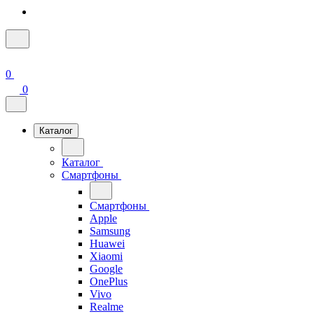
0
0
Каталог
Каталог
Смартфоны
Смартфоны
Apple
Samsung
Huawei
Xiaomi
Google
OnePlus
Vivo
Realme