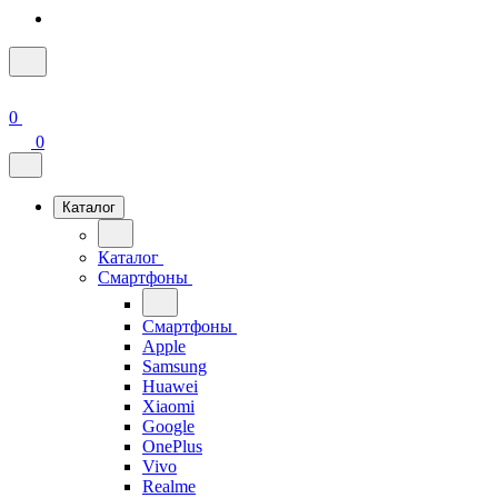
0
0
Каталог
Каталог
Смартфоны
Смартфоны
Apple
Samsung
Huawei
Xiaomi
Google
OnePlus
Vivo
Realme