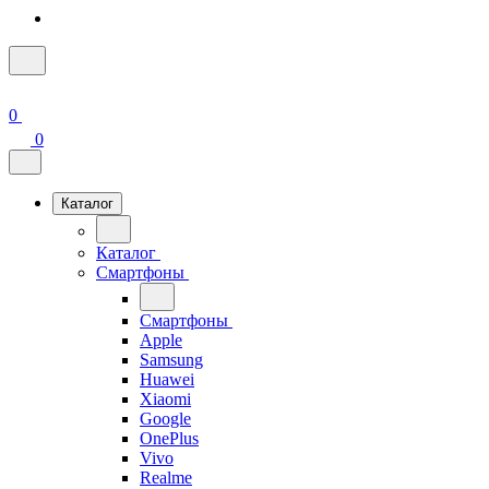
0
0
Каталог
Каталог
Смартфоны
Смартфоны
Apple
Samsung
Huawei
Xiaomi
Google
OnePlus
Vivo
Realme