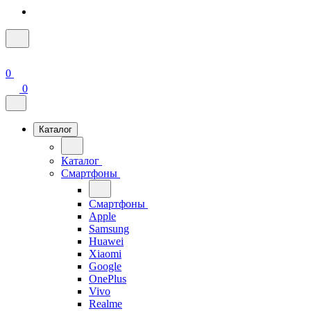
0
0
Каталог
Каталог
Смартфоны
Смартфоны
Apple
Samsung
Huawei
Xiaomi
Google
OnePlus
Vivo
Realme