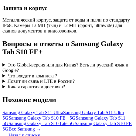
Защита и корпус
Металлический корпус, защита от воды и пыли по стандарту
IP68. Камеры 13 МП (тыл) и 12 МП (фронт, ultrawide) для
сканов документов и видеозвонков.
Вопросы и ответы о Samsung Galaxy
Tab S10 FE+
Это Global-версия или для Китая? Есть ли русский язык и
Google?
Что входит в комплект?
Ловит ли связь и LTE в России?
Какая гарантия и доставка?
Похожие модели
Samsung Galaxy Tab S11 Ultra
Samsung Galaxy Tab S11 Ultra
5G
Samsung Galaxy Tab S10 FE+ 5G
Samsung Galaxy Tab S11
5G
Samsung Galaxy Tab S10 Lite 5G
Samsung Galaxy Tab S10 FE
5G
Все Samsung →
Назад к списку