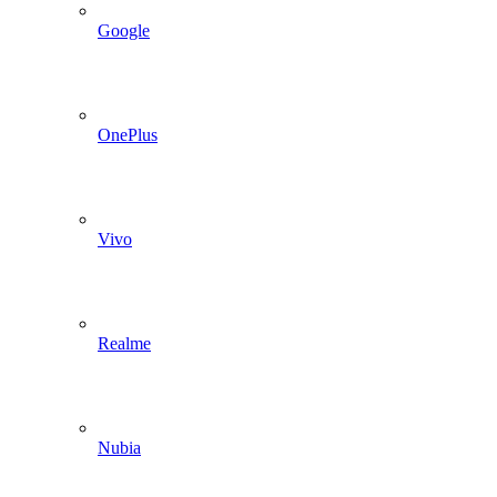
Google
OnePlus
Vivo
Realme
Nubia