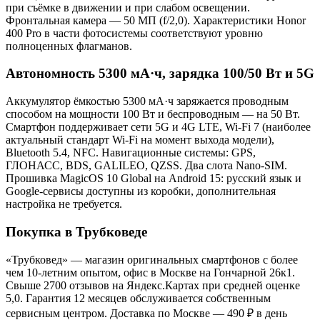
при съёмке в движении и при слабом освещении.
Фронтальная камера — 50 МП (f/2,0). Характеристики Honor
400 Pro в части фотосистемы соответствуют уровню
полноценных флагманов.
Автономность 5300 мА·ч, зарядка 100/50 Вт и 5G
Аккумулятор ёмкостью 5300 мА·ч заряжается проводным
способом на мощности 100 Вт и беспроводным — на 50 Вт.
Смартфон поддерживает сети 5G и 4G LTE, Wi-Fi 7 (наиболее
актуальный стандарт Wi-Fi на момент выхода модели),
Bluetooth 5.4, NFC. Навигационные системы: GPS,
ГЛОНАСС, BDS, GALILEO, QZSS. Два слота Nano-SIM.
Прошивка MagicOS 10 Global на Android 15: русский язык и
Google-сервисы доступны из коробки, дополнительная
настройка не требуется.
Покупка в Трубковеде
«Трубковед» — магазин оригинальных смартфонов с более
чем 10-летним опытом, офис в Москве на Гончарной 26к1.
Свыше 2700 отзывов на Яндекс.Картах при средней оценке
5,0. Гарантия 12 месяцев обслуживается собственным
сервисным центром. Доставка по Москве — 490 ₽ в день