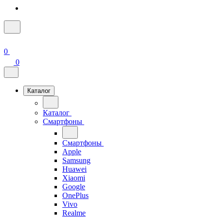
0
0
Каталог
Каталог
Смартфоны
Смартфоны
Apple
Samsung
Huawei
Xiaomi
Google
OnePlus
Vivo
Realme