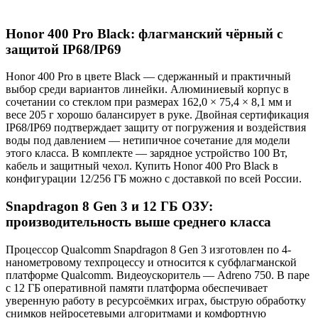
Honor 400 Pro Black: флагманский чёрный с
защитой IP68/IP69
Honor 400 Pro в цвете Black — сдержанный и практичный
выбор среди вариантов линейки. Алюминиевый корпус в
сочетании со стеклом при размерах 162,0 × 75,4 × 8,1 мм и
весе 205 г хорошо балансирует в руке. Двойная сертификация
IP68/IP69 подтверждает защиту от погружения и воздействия
воды под давлением — нетипичное сочетание для модели
этого класса. В комплекте — зарядное устройство 100 Вт,
кабель и защитный чехол. Купить Honor 400 Pro Black в
конфигурации 12/256 ГБ можно с доставкой по всей России.
Snapdragon 8 Gen 3 и 12 ГБ ОЗУ:
производительность выше среднего класса
Процессор Qualcomm Snapdragon 8 Gen 3 изготовлен по 4-
нанометровому техпроцессу и относится к субфлагманской
платформе Qualcomm. Видеоускоритель — Adreno 750. В паре
с 12 ГБ оперативной памяти платформа обеспечивает
уверенную работу в ресурсоёмких играх, быструю обработку
снимков нейросетевыми алгоритмами и комфортную