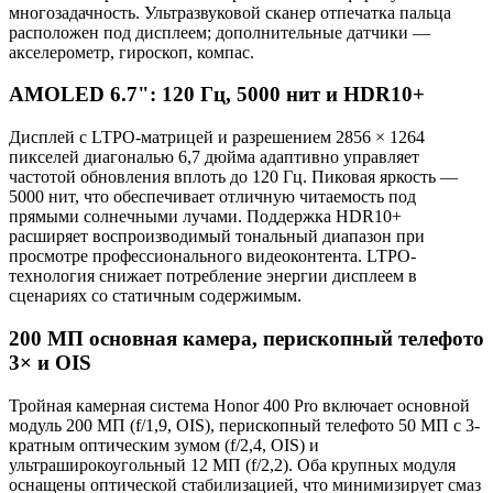
многозадачность. Ультразвуковой сканер отпечатка пальца
расположен под дисплеем; дополнительные датчики —
акселерометр, гироскоп, компас.
AMOLED 6.7": 120 Гц, 5000 нит и HDR10+
Дисплей с LTPO-матрицей и разрешением 2856 × 1264
пикселей диагональю 6,7 дюйма адаптивно управляет
частотой обновления вплоть до 120 Гц. Пиковая яркость —
5000 нит, что обеспечивает отличную читаемость под
прямыми солнечными лучами. Поддержка HDR10+
расширяет воспроизводимый тональный диапазон при
просмотре профессионального видеоконтента. LTPO-
технология снижает потребление энергии дисплеем в
сценариях со статичным содержимым.
200 МП основная камера, перископный телефото
3× и OIS
Тройная камерная система Honor 400 Pro включает основной
модуль 200 МП (f/1,9, OIS), перископный телефото 50 МП с 3-
кратным оптическим зумом (f/2,4, OIS) и
ультраширокоугольный 12 МП (f/2,2). Оба крупных модуля
оснащены оптической стабилизацией, что минимизирует смаз