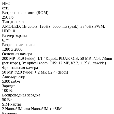
NFC
есть
Встроенная память (ROM)
256 Гб
Тип дисплея
AMOLED, 1B colors, 120Hz, 5000 nits (peak), 3840Hz PWM,
HDR10+
Размер экрана
6.7"
Разрешение экрана
1280 x 2800
Основная камера
200 MP, f/1.9 (wide), 1/1.4&quot;, PDAF, OIS; 50 MP, f/2.4, 73mm
(periscope), 3x optical zoom, OIS; 12 MP, f/2.2, 112˚ (ultrawide)
Фронтальная камера
50 MP, f/2.0 (wide) + 2 MP, f/2.4 (depth)
Аккумулятор
5300 мА·ч
Зарядка
100 Вт
Беспроводная зарядка
50 Вт
SIM-карты
2 Nano-SIM или Nano-SIM + eSIM
Размеры