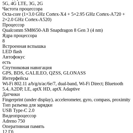
5G, 4G LTE, 3G, 2G
Частота процессора
Octa-core (1×3.0 GHz Cortex-X4 + 5×2.95 GHz Cortex-A720 +
2×2.0 GHz Cortex-A520)
Процессор
Qualcomm SM8650-AB Snapdragon 8 Gen 3 (4 nm)
Ядра процессора
8
Встроенная вспышка
LED flash
Автофокус
есть
Спутниковая навигация
GPS, BDS, GALILEO, QZSS, GLONASS
Интерфейсы
Wi-Fi 802.11 a/b/g/n/ac/6e/7, dual-band, Wi-Fi Direct; Bluetooth
5.4, A2DP, LE, aptX HD, aptX Adaptive
Датчики
Fingerprint (under display), accelerometer, gyro, compass, proximity
Тип разъема для зарядки
USB Type-C 2.0
Видеопроцессор
Adreno 750
Оперативная память
12 Гб