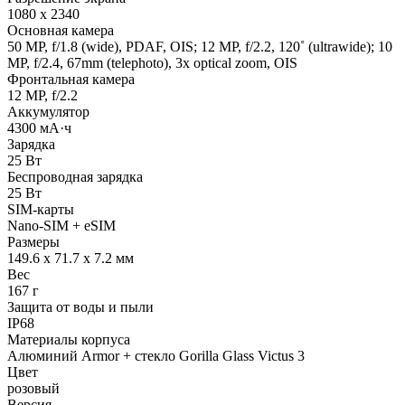
1080 x 2340
Основная камера
50 MP, f/1.8 (wide), PDAF, OIS; 12 MP, f/2.2, 120˚ (ultrawide); 10
MP, f/2.4, 67mm (telephoto), 3x optical zoom, OIS
Фронтальная камера
12 MP, f/2.2
Аккумулятор
4300 мА·ч
Зарядка
25 Вт
Беспроводная зарядка
25 Вт
SIM-карты
Nano-SIM + eSIM
Размеры
149.6 x 71.7 x 7.2 мм
Вес
167 г
Защита от воды и пыли
IP68
Материалы корпуса
Алюминий Armor + стекло Gorilla Glass Victus 3
Цвет
розовый
Версия