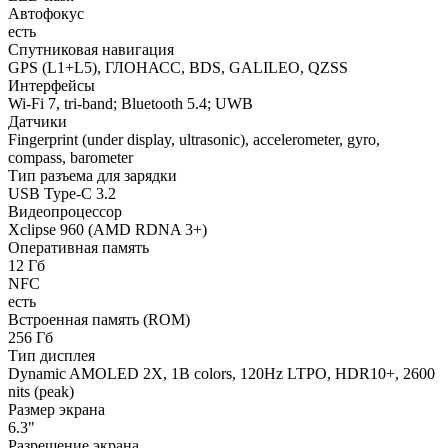
Автофокус
есть
Спутниковая навигация
GPS (L1+L5), ГЛОНАСС, BDS, GALILEO, QZSS
Интерфейсы
Wi-Fi 7, tri-band; Bluetooth 5.4; UWB
Датчики
Fingerprint (under display, ultrasonic), accelerometer, gyro,
compass, barometer
Тип разъема для зарядки
USB Type-C 3.2
Видеопроцессор
Xclipse 960 (AMD RDNA 3+)
Оперативная память
12 Гб
NFC
есть
Встроенная память (ROM)
256 Гб
Тип дисплея
Dynamic AMOLED 2X, 1B colors, 120Hz LTPO, HDR10+, 2600
nits (peak)
Размер экрана
6.3"
Разрешение экрана