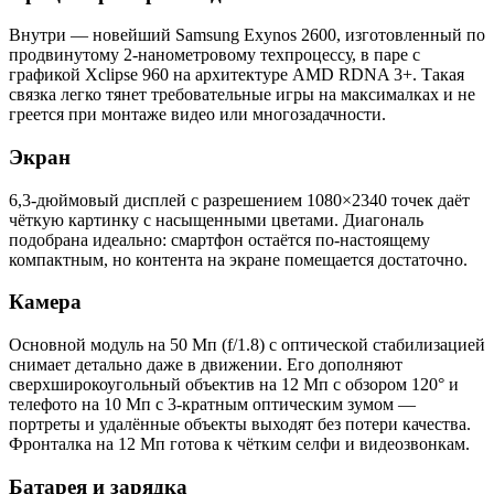
Внутри — новейший Samsung Exynos 2600, изготовленный по
продвинутому 2-нанометровому техпроцессу, в паре с
графикой Xclipse 960 на архитектуре AMD RDNA 3+. Такая
связка легко тянет требовательные игры на максималках и не
греется при монтаже видео или многозадачности.
Экран
6,3-дюймовый дисплей с разрешением 1080×2340 точек даёт
чёткую картинку с насыщенными цветами. Диагональ
подобрана идеально: смартфон остаётся по-настоящему
компактным, но контента на экране помещается достаточно.
Камера
Основной модуль на 50 Мп (f/1.8) с оптической стабилизацией
снимает детально даже в движении. Его дополняют
сверхширокоугольный объектив на 12 Мп с обзором 120° и
телефото на 10 Мп с 3-кратным оптическим зумом —
портреты и удалённые объекты выходят без потери качества.
Фронталка на 12 Мп готова к чётким селфи и видеозвонкам.
Батарея и зарядка