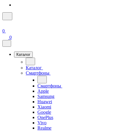
0
0
Каталог
Каталог
Смартфоны
Смартфоны
Apple
Samsung
Huawei
Xiaomi
Google
OnePlus
Vivo
Realme