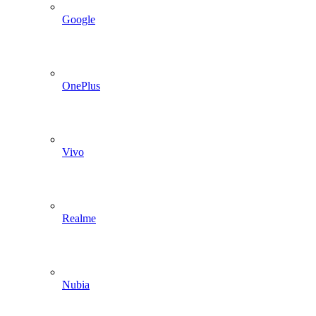
Google
OnePlus
Vivo
Realme
Nubia