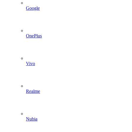
Google
OnePlus
Vivo
Realme
Nubia