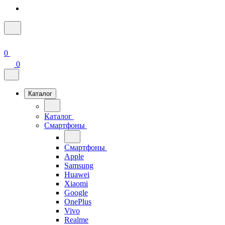
0
0
Каталог
Каталог
Смартфоны
Смартфоны
Apple
Samsung
Huawei
Xiaomi
Google
OnePlus
Vivo
Realme