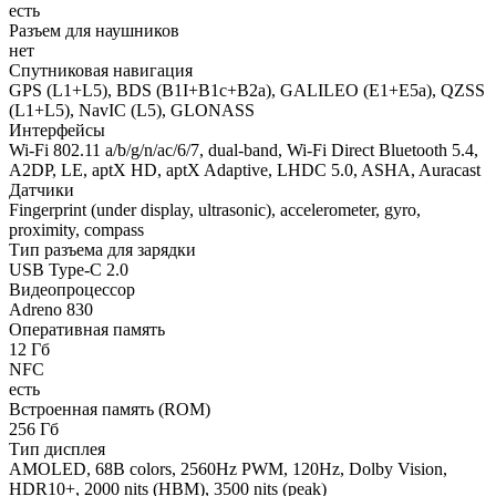
есть
Разъем для наушников
нет
Спутниковая навигация
GPS (L1+L5), BDS (B1I+B1c+B2a), GALILEO (E1+E5a), QZSS
(L1+L5), NavIC (L5), GLONASS
Интерфейсы
Wi-Fi 802.11 a/b/g/n/ac/6/7, dual-band, Wi-Fi Direct Bluetooth 5.4,
A2DP, LE, aptX HD, aptX Adaptive, LHDC 5.0, ASHA, Auracast
Датчики
Fingerprint (under display, ultrasonic), accelerometer, gyro,
proximity, compass
Тип разъема для зарядки
USB Type-C 2.0
Видеопроцессор
Adreno 830
Оперативная память
12 Гб
NFC
есть
Встроенная память (ROM)
256 Гб
Тип дисплея
AMOLED, 68B colors, 2560Hz PWM, 120Hz, Dolby Vision,
HDR10+, 2000 nits (HBM), 3500 nits (peak)