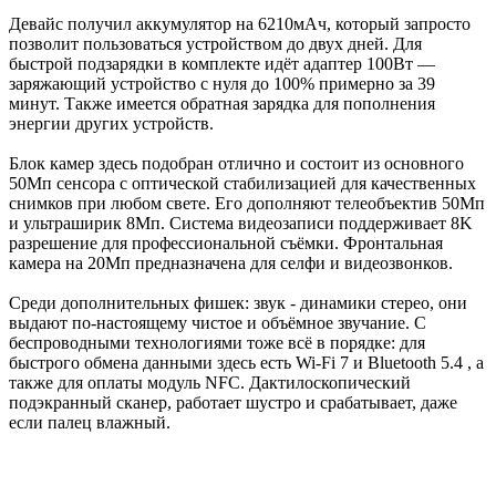
Девайс получил аккумулятор на 6210мАч, который запросто
позволит пользоваться устройством до двух дней. Для
быстрой подзарядки в комплекте идёт адаптер 100Вт —
заряжающий устройство с нуля до 100% примерно за 39
минут. Также имеется обратная зарядка для пополнения
энергии других устройств.
Блок камер здесь подобран отлично и состоит из основного
50Мп сенсора с оптической стабилизацией для качественных
снимков при любом свете. Его дополняют телеобъектив 50Мп
и ультраширик 8Мп. Система видеозаписи поддерживает 8K
разрешение для профессиональной съёмки. Фронтальная
камера на 20Мп предназначена для селфи и видеозвонков.
Среди дополнительных фишек: звук - динамики стерео, они
выдают по-настоящему чистое и объёмное звучание. С
беспроводными технологиями тоже всё в порядке: для
быстрого обмена данными здесь есть Wi-Fi 7 и Bluetooth 5.4 , а
также для оплаты модуль NFC. Дактилоскопический
подэкранный сканер, работает шустро и срабатывает, даже
если палец влажный.