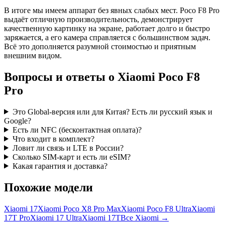
В итоге мы имеем аппарат без явных слабых мест. Poco F8 Pro
выдаёт отличную производительность, демонстрирует
качественную картинку на экране, работает долго и быстро
заряжается, а его камера справляется с большинством задач.
Всё это дополняется разумной стоимостью и приятным
внешним видом.
Вопросы и ответы о Xiaomi Poco F8
Pro
Это Global-версия или для Китая? Есть ли русский язык и
Google?
Есть ли NFC (бесконтактная оплата)?
Что входит в комплект?
Ловит ли связь и LTE в России?
Сколько SIM-карт и есть ли eSIM?
Какая гарантия и доставка?
Похожие модели
Xiaomi 17
Xiaomi Poco X8 Pro Max
Xiaomi Poco F8 Ultra
Xiaomi
17T Pro
Xiaomi 17 Ultra
Xiaomi 17T
Все Xiaomi →