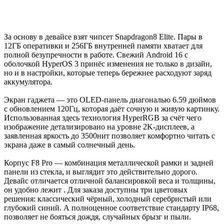
За основу в девайсе взят чипсет Snapdragon8 Elite. Пары в
12ГБ оперативки и 256ГБ внутренней памяти хватает для
полной безупречности в работе. Свежий Android 16 с
оболочкой HyperOS 3 принёс изменения не только в дизайн,
но и в настройки, которые теперь бережнее расходуют заряд
аккумулятора.
Экран гаджета — это OLED-панель диагональю 6.59 дюймов
с обновлением 120Гц, которая даёт сочную и живую картинку.
Использованная здесь технология HyperRGB за счёт чего
изображение детализировано на уровне 2K-дисплеев, а
заявленная яркость до 3500нит позволяет комфортно читать с
экрана даже в самый солнечный день.
Корпус F8 Pro — комбинация металлической рамки и задней
панели из стекла, и выглядит это действительно дорого.
Девайс отличается отличной балансировкой веса и толщины,
он удобно лежит . Для заказа доступны три цветовых
решения: классический чёрный, холодный серебристый или
глубокий синий. А полноценное соответствие стандарту IP68,
позволяет не бояться дождя, случайных брызг и пыли.