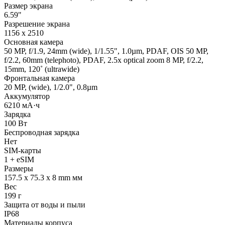
Размер экрана
6.59"
Разрешение экрана
1156 x 2510
Основная камера
50 MP, f/1.9, 24mm (wide), 1/1.55", 1.0µm, PDAF, OIS 50 MP,
f/2.2, 60mm (telephoto), PDAF, 2.5x optical zoom 8 MP, f/2.2,
15mm, 120˚ (ultrawide)
Фронтальная камера
20 MP, (wide), 1/2.0", 0.8µm
Аккумулятор
6210 мА·ч
Зарядка
100 Вт
Беспроводная зарядка
Нет
SIM-карты
1 + eSIM
Размеры
157.5 x 75.3 x 8 mm мм
Вес
199 г
Защита от воды и пыли
IP68
Материалы корпуса