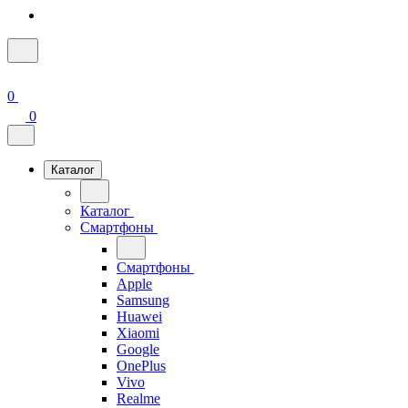
0
0
Каталог
Каталог
Смартфоны
Смартфоны
Apple
Samsung
Huawei
Xiaomi
Google
OnePlus
Vivo
Realme