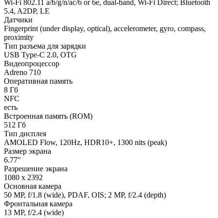
Wi-Fi 802.11 a/b/g/n/ac/6 or 6e, dual-band, Wi-Fi Direct; Bluetooth
5.4, A2DP, LE
Датчики
Fingerprint (under display, optical), accelerometer, gyro, compass,
proximity
Тип разъема для зарядки
USB Type-C 2.0, OTG
Видеопроцессор
Adreno 710
Оперативная память
8 Гб
NFC
есть
Встроенная память (ROM)
512 Гб
Тип дисплея
AMOLED Flow, 120Hz, HDR10+, 1300 nits (peak)
Размер экрана
6.77"
Разрешение экрана
1080 x 2392
Основная камера
50 MP, f/1.8 (wide), PDAF, OIS; 2 MP, f/2.4 (depth)
Фронтальная камера
13 MP, f/2.4 (wide)