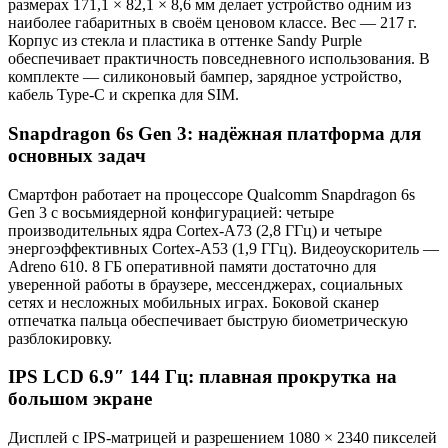
размерах 171,1 × 82,1 × 8,6 мм делает устройство одним из
наиболее габаритных в своём ценовом классе. Вес — 217 г.
Корпус из стекла и пластика в оттенке Sandy Purple
обеспечивает практичность повседневного использования. В
комплекте — силиконовый бампер, зарядное устройство,
кабель Type-C и скрепка для SIM.
Snapdragon 6s Gen 3: надёжная платформа для
основных задач
Смартфон работает на процессоре Qualcomm Snapdragon 6s
Gen 3 с восьмиядерной конфигурацией: четыре
производительных ядра Cortex-A73 (2,8 ГГц) и четыре
энергоэффективных Cortex-A53 (1,9 ГГц). Видеоускоритель —
Adreno 610. 8 ГБ оперативной памяти достаточно для
уверенной работы в браузере, мессенджерах, социальных
сетях и несложных мобильных играх. Боковой сканер
отпечатка пальца обеспечивает быструю биометрическую
разблокировку.
IPS LCD 6.9″ 144 Гц: плавная прокрутка на
большом экране
Дисплей с IPS-матрицей и разрешением 1080 × 2340 пикселей