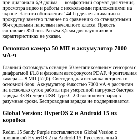
при диагонали 6,9 дюйма — комфортный формат для чтения,
просмотра видео и работы с несколькими приложениями на
экране. Частота обновления 144 Гц делает анимации и
прокрутку заметно плавнее по сравнению со стандартными
60-герцовыми панелями начального класса. Яркость
составляет 850 нит. Разъём 3,5 мм для наушников в
характеристиках не указан.
Основная камера 50 МП и аккумулятор 7000
мА·ч
Главный фотомодуль оснащён 50-мегапиксельным сенсором с
диафрагмой f/1,8 и фазовым автофокусом PDAF. Фронтальная
камера — 8 МП (f/2,0). Светодиодная вспышка встроена в
основной блок. Аккумулятор ёмкостью 7000 мА·ч рассчитан
на несколько суток работы при умеренной нагрузке; быстрая
зарядка 33 Вт через USB Type-C 2.0 восполняет заряд в
разумные сроки. Беспроводная зарядка не поддерживается.
Global Version: HyperOS 2 и Android 15 из
коробки
Redmi 15 Sandy Purple поставляется в Global Version с
прошивкой HyperOS 2 на Android 15. Русскоязычный