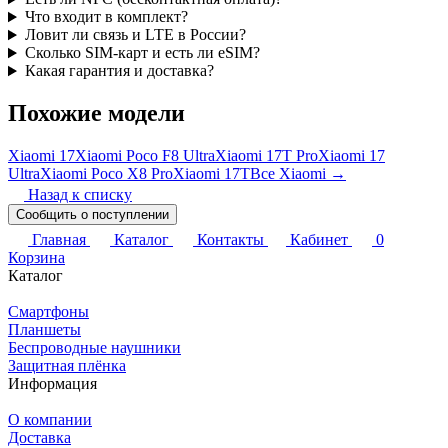
Что входит в комплект?
Ловит ли связь и LTE в России?
Сколько SIM-карт и есть ли eSIM?
Какая гарантия и доставка?
Похожие модели
Xiaomi 17
Xiaomi Poco F8 Ultra
Xiaomi 17T Pro
Xiaomi 17
Ultra
Xiaomi Poco X8 Pro
Xiaomi 17T
Все Xiaomi →
Назад к списку
Сообщить о поступлении
Главная
Каталог
Контакты
Кабинет
0
Корзина
Каталог
Смартфоны
Планшеты
Беспроводные наушники
Защитная плёнка
Информация
О компании
Доставка