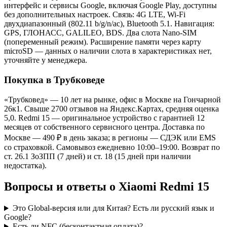
интерфейс и сервисы Google, включая Google Play, доступны
без дополнительных настроек. Связь: 4G LTE, Wi-Fi
двухдиапазонный (802.11 b/g/n/ac), Bluetooth 5.1. Навигация:
GPS, ГЛОНАСС, GALILEO, BDS. Два слота Nano-SIM
(попеременный режим). Расширение памяти через карту
microSD — данных о наличии слота в характеристиках нет,
уточняйте у менеджера.
Покупка в Трубковеде
«Трубковед» — 10 лет на рынке, офис в Москве на Гончарной
26к1. Свыше 2700 отзывов на Яндекс.Картах, средняя оценка
5,0. Redmi 15 — оригинальное устройство с гарантией 12
месяцев от собственного сервисного центра. Доставка по
Москве — 490 ₽ в день заказа; в регионы — СДЭК или EMS
со страховкой. Самовывоз ежедневно 10:00–19:00. Возврат по
ст. 26.1 ЗоЗПП (7 дней) и ст. 18 (15 дней при наличии
недостатка).
Вопросы и ответы о Xiaomi Redmi 15
Это Global-версия или для Китая? Есть ли русский язык и
Google?
Есть ли NFC (бесконтактная оплата)?