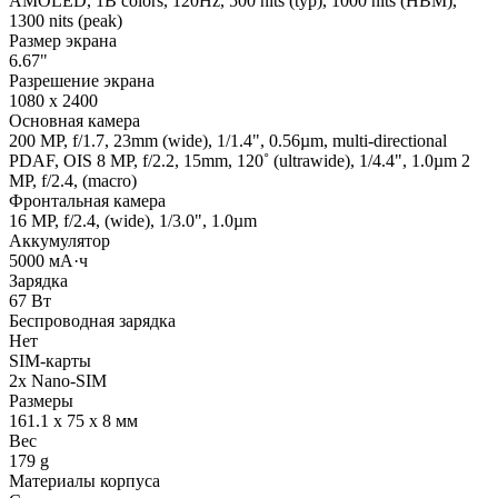
AMOLED, 1B colors, 120Hz, 500 nits (typ), 1000 nits (HBM),
1300 nits (peak)
Размер экрана
6.67"
Разрешение экрана
1080 x 2400
Основная камера
200 MP, f/1.7, 23mm (wide), 1/1.4", 0.56µm, multi-directional
PDAF, OIS 8 MP, f/2.2, 15mm, 120˚ (ultrawide), 1/4.4", 1.0µm 2
MP, f/2.4, (macro)
Фронтальная камера
16 MP, f/2.4, (wide), 1/3.0", 1.0µm
Аккумулятор
5000 мА·ч
Зарядка
67 Вт
Беспроводная зарядка
Нет
SIM-карты
2x Nano-SIM
Размеры
161.1 x 75 x 8 мм
Вес
179 g
Материалы корпуса