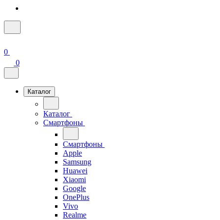
0
0
Каталог
Каталог
Смартфоны
Смартфоны
Apple
Samsung
Huawei
Xiaomi
Google
OnePlus
Vivo
Realme