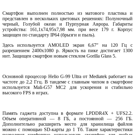
Смартфон выполнен полностью из матового пластика и
представлен в нескольких цветовых решениях: Полуночный
черный, Голубой океан и Пурпурная Аврора. Габариты
устройства: 161,1х74,95х7,98 мм. при весе 179 г. Корпус
защищен по стандарту ІР64 (брызги и пыль).
Здесь используется AMOLED экран 6,67″ на 120 Гц с
разрешением 2400х1080 р. Яркость на пике достигает 1300
нит. Защищен смартфон новым стеклом Gorilla Glass 5.
Основной процессор Helio G-99 Ultra от Mediatek работает на
частоте до 2,2 Ггц. В тандеме с главным чипом в смартфоне
используется Mali-G57 MC2 для ускорения и стабильно
высокого FPS в играх.
Память гаджета доступна в формате LPDDR4X + UFS2.2.
Объем оперативной — 8 ГБ, а постоянной — 256 ГБ.
Дополнительно расширить место для хранилища файлов
можно с помощью SD-карты до 1 Тб. Такие характеристики
позволяют комфортно использовать смартфон для любых