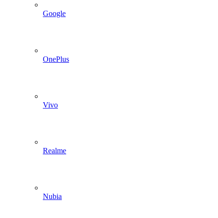
Google
OnePlus
Vivo
Realme
Nubia