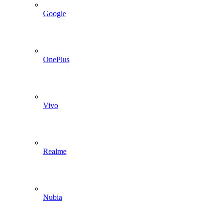
Google
OnePlus
Vivo
Realme
Nubia