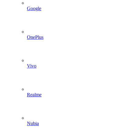
Google
OnePlus
Vivo
Realme
Nubia