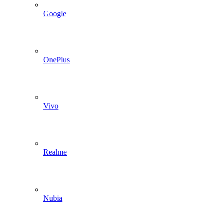
Google
OnePlus
Vivo
Realme
Nubia