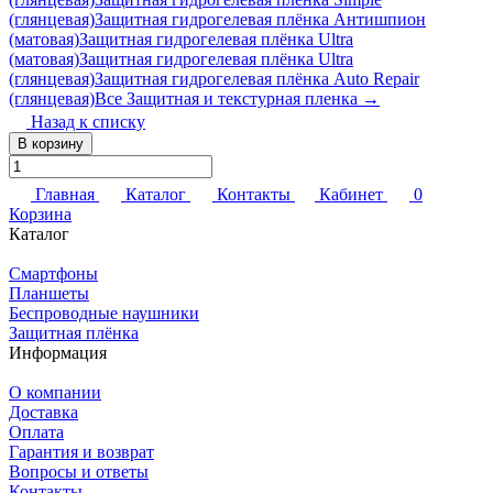
(глянцевая)
Защитная гидрогелевая плёнка Антишпион
(матовая)
Защитная гидрогелевая плёнка Ultra
(матовая)
Защитная гидрогелевая плёнка Ultra
(глянцевая)
Защитная гидрогелевая плёнка Auto Repair
(глянцевая)
Все Защитная и текстурная пленка →
Назад к списку
В корзину
Главная
Каталог
Контакты
Кабинет
0
Корзина
Каталог
Смартфоны
Планшеты
Беспроводные наушники
Защитная плёнка
Информация
О компании
Доставка
Оплата
Гарантия и возврат
Вопросы и ответы
Контакты