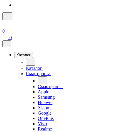
0
0
Каталог
Каталог
Смартфоны
Смартфоны
Apple
Samsung
Huawei
Xiaomi
Google
OnePlus
Vivo
Realme