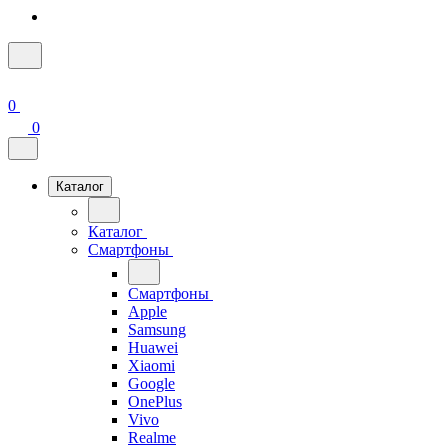
0
0
Каталог
Каталог
Смартфоны
Смартфоны
Apple
Samsung
Huawei
Xiaomi
Google
OnePlus
Vivo
Realme