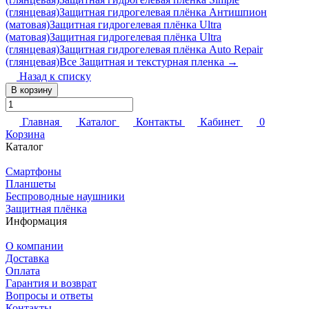
(глянцевая)
Защитная гидрогелевая плёнка Антишпион
(матовая)
Защитная гидрогелевая плёнка Ultra
(матовая)
Защитная гидрогелевая плёнка Ultra
(глянцевая)
Защитная гидрогелевая плёнка Auto Repair
(глянцевая)
Все Защитная и текстурная пленка →
Назад к списку
В корзину
Главная
Каталог
Контакты
Кабинет
0
Корзина
Каталог
Смартфоны
Планшеты
Беспроводные наушники
Защитная плёнка
Информация
О компании
Доставка
Оплата
Гарантия и возврат
Вопросы и ответы
Контакты