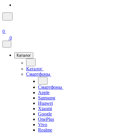
0
0
Каталог
Каталог
Смартфоны
Смартфоны
Apple
Samsung
Huawei
Xiaomi
Google
OnePlus
Vivo
Realme