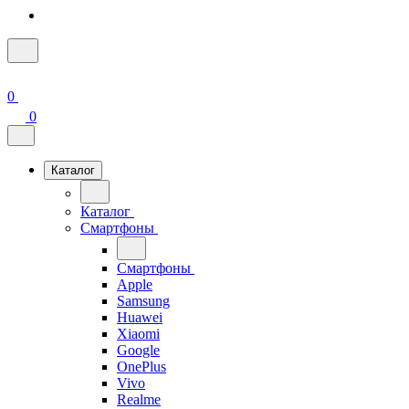
0
0
Каталог
Каталог
Смартфоны
Смартфоны
Apple
Samsung
Huawei
Xiaomi
Google
OnePlus
Vivo
Realme