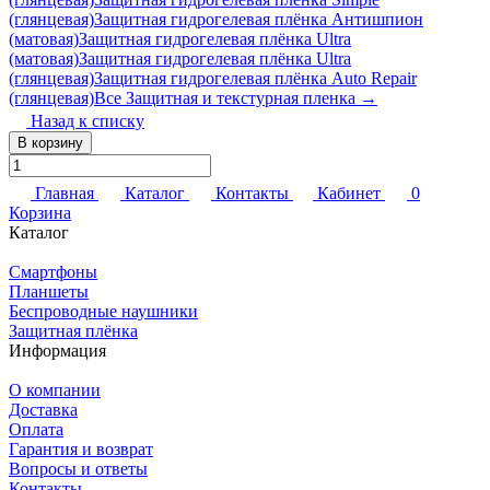
(глянцевая)
Защитная гидрогелевая плёнка Антишпион
(матовая)
Защитная гидрогелевая плёнка Ultra
(матовая)
Защитная гидрогелевая плёнка Ultra
(глянцевая)
Защитная гидрогелевая плёнка Auto Repair
(глянцевая)
Все Защитная и текстурная пленка →
Назад к списку
В корзину
Главная
Каталог
Контакты
Кабинет
0
Корзина
Каталог
Смартфоны
Планшеты
Беспроводные наушники
Защитная плёнка
Информация
О компании
Доставка
Оплата
Гарантия и возврат
Вопросы и ответы
Контакты