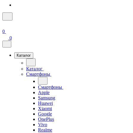
0
0
Каталог
Каталог
Смартфоны
Смартфоны
Apple
Samsung
Huawei
Xiaomi
Google
OnePlus
Vivo
Realme