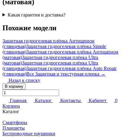
(матовая)
Какая гарантия и доставка?
Похожие модели
Защитная гидрогелевая плёнка Антишпион
(глянцевая)
Защитная гидрогелевая плёнка Simple
(глянцевая)
Защитная гидрогелевая плёнка Антишпион
(матовая)
Защитная гидрогелевая плёнка Ultra
(матовая)
Защитная гидрогелевая плёнка Ultra
(глянцевая)
Защитная гидрогелевая плёнка Auto Repair
(глянцевая)
Все Защитная и текстурная пленка →
Назад к списку
В корзину
Главная
Каталог
Контакты
Кабинет
0
Корзина
Каталог
Смартфоны
Планшеты
Беспроводные наушники