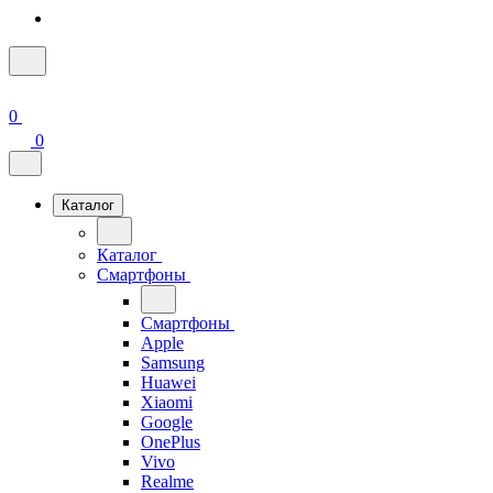
0
0
Каталог
Каталог
Смартфоны
Смартфоны
Apple
Samsung
Huawei
Xiaomi
Google
OnePlus
Vivo
Realme