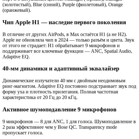
(золотистый), Blue (синий), Purple (фиолетовый), Orange
(оранжевый).
Чип Apple H1 — наследие первого поколения
В отличие от других AirPods, в Max остаётся H1 (а не H2).
Apple не обновляла чип в 2024 — только разъём и цвета. Звук
от этого не страдает: H1 обрабатывает 9 микрофонов и
поддерживает все ключевые функции — ANC, Spatial Audio,
Adaptive EQ.
40-мм динамики и адаптивный эквалайзер
Динамические излучатели 40 мм с двойным неодимовым
ринг-магнитом. Adaptive EQ постоянно подстраивает звук под
форму уха и плотность прилегания. Полная частотная
характеристика от 20 Гц до 20 кГц.
Активное шумоподавление 9 микрофонов
9 микрофонов — 8 для ANC, 1 для голоса. Шумоподавление в
2 раза эффективнее чем у Bose QC. Transparency mode
пропускает голоса.