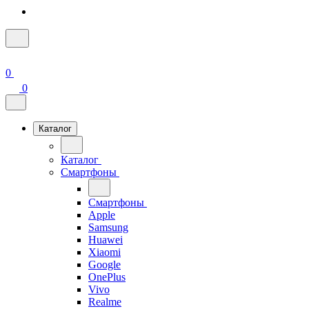
0
0
Каталог
Каталог
Смартфоны
Смартфоны
Apple
Samsung
Huawei
Xiaomi
Google
OnePlus
Vivo
Realme