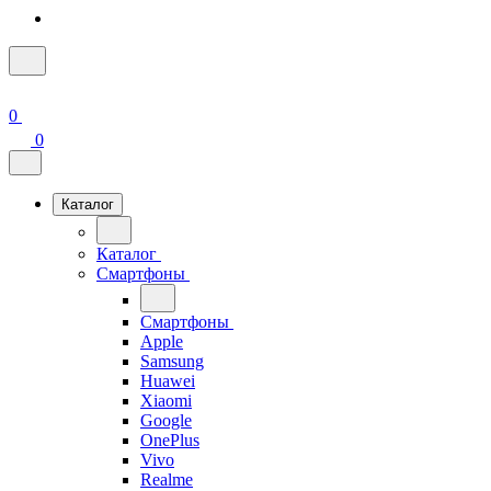
0
0
Каталог
Каталог
Смартфоны
Смартфоны
Apple
Samsung
Huawei
Xiaomi
Google
OnePlus
Vivo
Realme