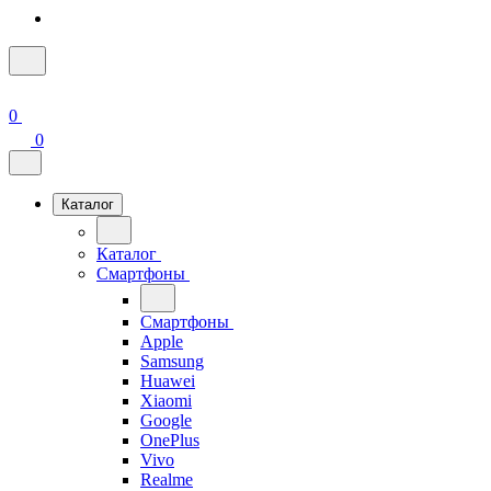
0
0
Каталог
Каталог
Смартфоны
Смартфоны
Apple
Samsung
Huawei
Xiaomi
Google
OnePlus
Vivo
Realme