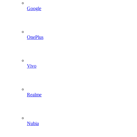
Google
OnePlus
Vivo
Realme
Nubia