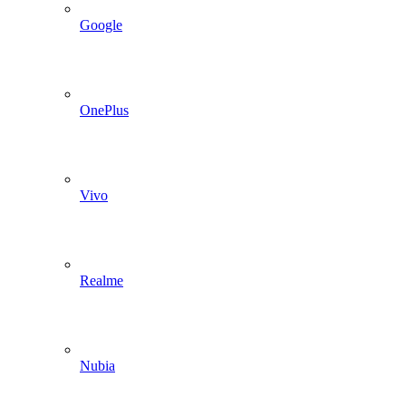
Google
OnePlus
Vivo
Realme
Nubia