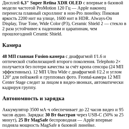
Дисплей
6,3″ Super Retina XDR OLED
с впервые в базовой
модели частотой ProMotion 120 Гц — Apple наконец
перенесла плавный скроллинг в нон-Pro линейку. Пиковая
яркость 2200 нит на улице, 1600 нит в HDR. Always-On
Display, True Tone, Wide Color (P3), Ceramic Shield 2 — стекло в
2 раза устойчивее к падениям и царапинам, чем
прошлогодний Ceramic Shield.
Камера
48 МП главная Fusion-камера
с диафрагмой f/1.6 и
оптической стабилизацией второго поколения. Telephoto 2×
получается без потери качества за счёт кропа сенсора (24 МП
эффективных). 12 МП Ultra Wide с диафрагмой f/2.2 и углом
120° для пейзажей и групповых фото. Frontal-камера 12 МП
Center Stage следит за лицом в видео-звонках, автоматически
кадрируя группу.
Автономность и зарядка
Аккумулятор 3500 мА·ч обеспечивает до 22 часов видео и 95
часов аудио. Зарядка:
30 Вт быстрая
через USB-C (50% за 25
минут),
25 Вт MagSafe
беспроводная — Apple впервые
подняла мощность MagSafe в базовой линейке.