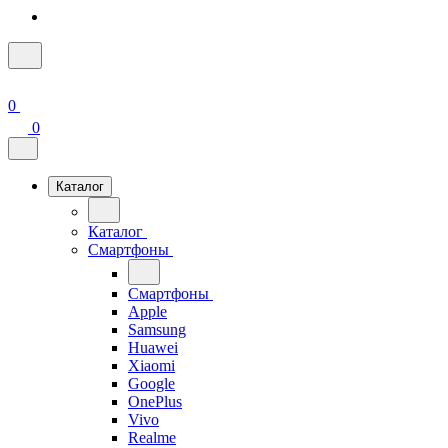
0
0
Каталог
Каталог
Смартфоны
Смартфоны
Apple
Samsung
Huawei
Xiaomi
Google
OnePlus
Vivo
Realme