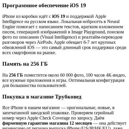
Программное обеспечение iOS 19
iPhone из коробки идёт с
iOS 19
и поддержкой Apple
Intelligence на русском языке. Локальная нейросеть в Neural
Engine помогает с написанием текстов, кратким изложением
писем, генерацией изображений в Image Playground, поиском
фото по описанию (Visual Intelligence) и реалтайм-переводом
разговоров через AirPods. Apple обещает 6-7 лет крупных
обновлений iOS — это самый длинный срок поддержки среди
всех смартфонов на рынке.
Память на 256 ГБ
На
256 ГБ
поместится около 60 000 фото, 100 часов 4K-видео,
все нужные приложения и игры. Оптимальная конфигурация
для большинства пользователей.
Покупка в магазине Трубковед
Все iPhone в нашем магазине — оригинальные, новые, в
запечатанной заводской упаковке. Проверяем серийный
номер через Apple Check Coverage по запросу. Даём
фирменную гарантию магазина 12 месяцев
— она действует
независимо от региона выпуска iPhone (US/JP/HK/EU), даже