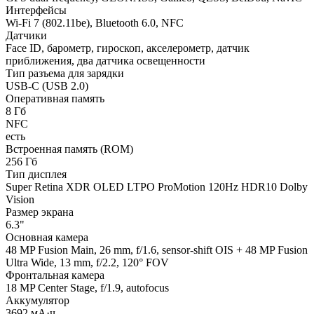
Интерфейсы
Wi-Fi 7 (802.11be), Bluetooth 6.0, NFC
Датчики
Face ID, барометр, гироскоп, акселерометр, датчик
приближения, два датчика освещенности
Тип разъема для зарядки
USB-C (USB 2.0)
Оперативная память
8 Гб
NFC
есть
Встроенная память (ROM)
256 Гб
Тип дисплея
Super Retina XDR OLED LTPO ProMotion 120Hz HDR10 Dolby
Vision
Размер экрана
6.3"
Основная камера
48 MP Fusion Main, 26 mm, f/1.6, sensor-shift OIS + 48 MP Fusion
Ultra Wide, 13 mm, f/2.2, 120° FOV
Фронтальная камера
18 MP Center Stage, f/1.9, autofocus
Аккумулятор
3692 мА·ч