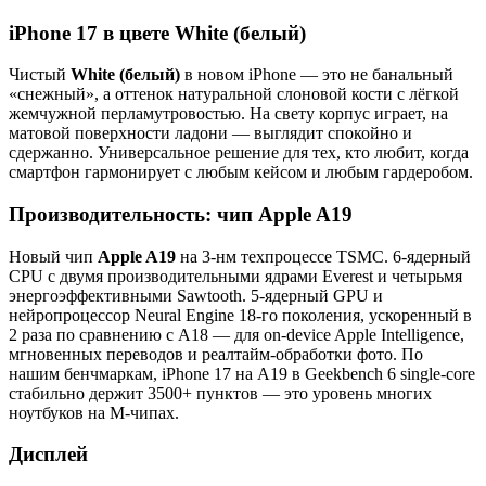
iPhone 17 в цвете White (белый)
Чистый
White (белый)
в новом iPhone — это не банальный
«снежный», а оттенок натуральной слоновой кости с лёгкой
жемчужной перламутровостью. На свету корпус играет, на
матовой поверхности ладони — выглядит спокойно и
сдержанно. Универсальное решение для тех, кто любит, когда
смартфон гармонирует с любым кейсом и любым гардеробом.
Производительность: чип Apple A19
Новый чип
Apple A19
на 3-нм техпроцессе TSMC. 6-ядерный
CPU с двумя производительными ядрами Everest и четырьмя
энергоэффективными Sawtooth. 5-ядерный GPU и
нейропроцессор Neural Engine 18-го поколения, ускоренный в
2 раза по сравнению с A18 — для on-device Apple Intelligence,
мгновенных переводов и реалтайм-обработки фото. По
нашим бенчмаркам, iPhone 17 на A19 в Geekbench 6 single-core
стабильно держит 3500+ пунктов — это уровень многих
ноутбуков на M-чипах.
Дисплей