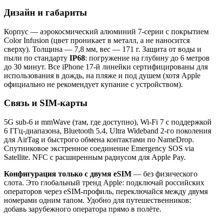
Дизайн и габариты
Корпус — аэрокосмический алюминий 7-серии с покрытием
Color Infusion (цвет проникает в металл, а не наносится
сверху). Толщина — 7,8 мм, вес — 171 г. Защита от воды и
пыли по стандарту
IP68
: погружение на глубину до 6 метров
до 30 минут. Все iPhone 17-й линейки сертифицированы для
использования в дождь, на пляже и под душем (хотя Apple
официально не рекомендует купание с устройством).
Связь и SIM-карты
5G sub-6 и mmWave (там, где доступно), Wi-Fi 7 с поддержкой
6 ГГц-диапазона, Bluetooth 5.4, Ultra Wideband 2-го поколения
для AirTag и быстрого обмена контактами по NameDrop.
Спутниковое экстренное соединение Emergency SOS via
Satellite. NFC с расширенным радиусом для Apple Pay.
Конфигурация только с двумя eSIM
— без физического
слота. Это глобальный тренд Apple: подключай российских
операторов через eSIM-профиль, переключайся между двумя
номерами одним тапом. Удобно для путешественников:
добавь зарубежного оператора прямо в полёте.