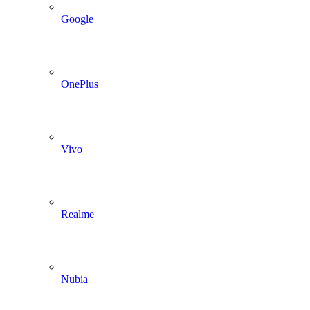
Google
OnePlus
Vivo
Realme
Nubia