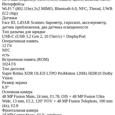
Интерфейсы
Wi-Fi 7 (802.11be) 2x2 MIMO, Bluetooth 6.0, NFC, Thread, UWB
(U2 chip)
Датчики
Face ID, LiDAR Scanner, барометр, гироскоп, акселерометр,
датчик приближения, два датчика освещенности
Тип разъема для зарядки
USB-C (USB 3.2 Gen 2, 10 Гбит/с) + DisplayPort
Оперативная память
12 Гб
NFC
есть
Встроенная память (ROM)
1024 Гб
Тип дисплея
Super Retina XDR OLED LTPO ProMotion 120Hz HDR10 Dolby
Vision
Размер экрана
6.9"
Основная камера
48 MP Fusion Main, 24 mm, f/1.78, OIS + 48 MP Fusion Ultra
Wide, 13 mm, f/2.2, 120° FOV + 48 MP Fusion Telephoto, 100 mm
(4x), f/2.8
Фронтальная камера
18 MP Center Stage, f/1.9, autofocus