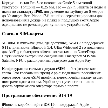
Корпус — титан Pro 5-го поколения Grade 5 с матовой
текстурой. Толщина — 8,25 мм, вес — 227 г. Защита от воды и
пыли по стандарту
IP68
: погружение на глубину до 6 метров
до 30 минут. Все iPhone 17-й линейки сертифицированы для
использования в дождь, на пляже и под душем (хотя Apple
официально не рекомендует купание с устройством).
Связь и SIM-карты
5G sub-6 и mmWave (там, где доступно), Wi-Fi 7 с поддержкой
6 ГГц-диапазона, Bluetooth 5.4, Ultra Wideband 2-го поколения
для AirTag и быстрого обмена контактами по NameDrop.
Спутниковое экстренное соединение Emergency SOS via
Satellite. NFC с расширенным радиусом для Apple Pay.
Конфигурация только с двумя eSIM
— без физического
слота. Это глобальный тренд Apple: подключай российских
операторов через eSIM-профиль, переключайся между двумя
номерами одним тапом. Удобно для путешественников:
добавь зарубежного оператора прямо в полёте.
Программное обеспечение iOS 19
iPhone из коробки идёт с
iOS 19
и поддержкой Apple