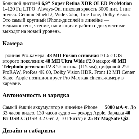
Большой дисплей
6,9″ Super Retina XDR OLED ProMotion
1–120 Гц LTPO. Always-On, пиковая яркость 3000 нит, 1 нит
ночью. Ceramic Shield 2, Wide Color, True Tone, Dolby Vision.
Это самый крупный iPhone-дисплей в линейке —
медиаконтент, чтение, навигация и работа с документами
выходят на новый уровень.
Камера
Тройная Pro-камера:
48 МП Fusion основная
f/1.6 с OIS
второго поколения;
48 МП Ultra Wide
f/2.0 макро;
48 МП
Telephoto perископ
f/2.8 5× оптика (115 мм), цифровой 25×.
ProRAW, ProRes 4K 60, Dolby Vision HDR. Front 12 МП Center
Stage. Apple позиционирует Pro Max как cinema-камеру в
кармане.
Автономность и зарядка
Самый ёмкий аккумулятор в линейке iPhone —
5000 мА·ч
. До
33 часов видео, 130 часов аудио — рекорд Apple. Зарядка
40
Вт USB-C
(USB 3.2 Gen 2, 10 ГБит/с) и
25 Вт MagSafe Qi2
.
Дизайн и габариты