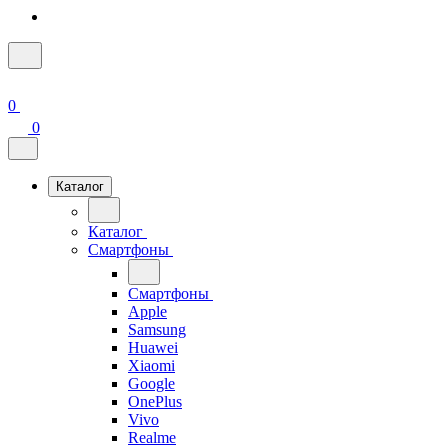
0
0
Каталог
Каталог
Смартфоны
Смартфоны
Apple
Samsung
Huawei
Xiaomi
Google
OnePlus
Vivo
Realme