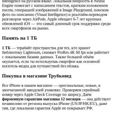
Intelligence на русском языке. Локальная нейросеть в Neural
Engine помогает с написанием текстов, кратким изложением
писем, генерацией изображений в Image Playground, поиском
фото по описанию (Visual Intelligence) и реалтайм-переводом
разговоров через AirPods. Apple обещает 6-7 лет крупных
обновлений iOS — это самый длинный срок поддержки среди
всех смартфонов на рынке.
Память на 1 ТБ
1 ТБ
— терабайт пространства для тех, кто хранит
библиотеку Lightroom, снимает ProRes 4K 60 fps или работает
с локальными базами данных. Также большой объём
окупается, если ты используешь смартфон как основной
носитель медиа для путешествий без облака.
Покупка в магазине Трубковед
Все iPhone в нашем магазине — оригинальные, новые, в
запечатанной заводской упаковке. Проверяем серийный
номер через Apple Check Coverage по запросу. Даём
фирменную гарантию магазина 12 месяцев
— она действует
независимо от региона выпуска iPhone (US/JP/HK/EU), даже
там, где локальная гарантия Apple не покрывает РФ.