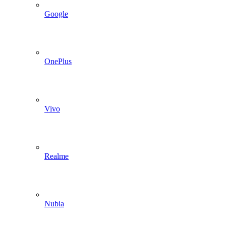
Google
OnePlus
Vivo
Realme
Nubia