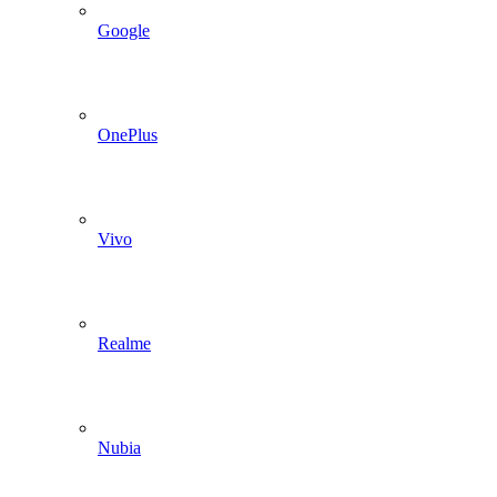
Google
OnePlus
Vivo
Realme
Nubia