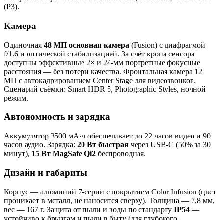
(P3).
Камера
Одиночная
48 МП основная камера
(Fusion) с диафрагмой
f/1.6 и оптической стабилизацией. За счёт кропа сенсора
доступны эффективные 2× и 24-мм портретные фокусные
расстояния — без потери качества. Фронтальная камера 12
МП с автокадрированием Center Stage для видеозвонков.
Сценарий съёмки: Smart HDR 5, Photographic Styles, ночной
режим.
Автономность и зарядка
Аккумулятор 3500 мА·ч обеспечивает до 22 часов видео и 90
часов аудио. Зарядка:
20 Вт быстрая
через USB-C (50% за 30
минут),
15 Вт MagSafe Qi2
беспроводная.
Дизайн и габариты
Корпус — алюминий 7-серии с покрытием Color Infusion (цвет
проникает в металл, не наносится сверху). Толщина — 7,8 мм,
вес — 167 г. Защита от пыли и воды по стандарту
IP54
—
устойчиво к брызгам и пыли в быту (для глубокого