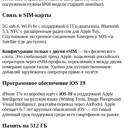
погружения нужны IP68-модели старшей линейки).
Связь и SIM-карты
5G sub-6, Wi-Fi 6e с поддержкой 6 ГГц-диапазона, Bluetooth
5.3, NFC с расширенным радиусом для Apple Pay.
Спутниковое экстренное соединение Emergency SOS via
Satellite (где доступно).
Конфигурация только с двумя eSIM
— без физического
слота. Это глобальный тренд Apple: подключай российских
операторов через eSIM-профиль, переключайся между двумя
номерами одним тапом. Удобно для путешественников:
добавляй зарубежного оператора прямо в полёте.
Программное обеспечение iOS 19
iPhone 17e из коробки идёт с
iOS 19
и поддержкой Apple
Intelligence на русском языке (Writing Tools, Image Playground,
Visual Intelligence, реалтайм-перевод через AirPods). Apple
обещает 6-7 лет крупных обновлений iOS — это самый
длинный срок поддержки среди всех смартфонов на рынке.
Память на 512 ГБ