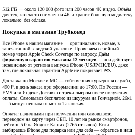
512 ГБ
— около 120 000 фото или 200 часов 4K-видео. Объём
для тех, кто часто снимает на 4K и хранит большую медиатеку
локально, без облака.
Покупка в магазине Трубковед
Все iPhone в нашем магазине — оригинальные, новые, в
запечатанной заводской упаковке. Проверяем серийный
номер через Apple Check Coverage по запросу. Даём
фирменную гарантию магазина 12 месяцев
— она действует
независимо от региона выпуска iPhone (US/JP/HK/EU), даже
там, где локальная гарантия Apple не покрывает РФ.
Доставка по Москве и МО — собственная курьерская служба,
490 ₽, в день заказа при оформлении до 17:00. По России —
EMS или Яндекс.Доставка с трек-номером после получения
оплаты. Самовывоз бесплатно из шоурума на Гончарной, 26к1
— 5 минут пешком от метро Таганская.
Оплата: наличными при получении или самовывозе,
переводом на карту через СБП. 10 лет на рынке смартфонов,
рейтинг 5.0 на Яндекс.Картах (2765 отзывов). Если
выбираешь iPhone для подарка или для себя — обратись в наш