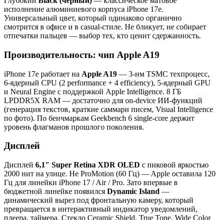
Глубокий
Black (чёрный)
— классическое матовое
исполнение алюминиевого корпуса iPhone 17e.
Универсальный цвет, который одинаково органично
смотрится в офисе и в casual-стиле. Не бликует, не собирает
отпечатки пальцев — выбор тех, кто ценит сдержанность.
Производительность: чип Apple A19
iPhone 17e работает на
Apple A19
— 3-нм TSMC техпроцесс,
6-ядерный CPU (2 performance + 4 efficiency), 5-ядерный GPU
и Neural Engine с поддержкой Apple Intelligence. 8 ГБ
LPDDR5X RAM — достаточно для on-device ИИ-функций
(генерация текстов, краткие саммари писем, Visual Intelligence
по фото). По бенчмаркам Geekbench 6 single-core держит
уровень флагманов прошлого поколения.
Дисплей
Дисплей
6,1″ Super Retina XDR OLED
с пиковой яркостью
2000 нит на улице. Не ProMotion (60 Гц) — Apple оставила 120
Гц для линейки iPhone 17 / Air / Pro. Зато впервые в
бюджетной линейке появился
Dynamic Island
—
динамический вырез под фронтальную камеру, который
превращается в интерактивный индикатор уведомлений,
плеера, таймера. Стекло Ceramic Shield, True Tone, Wide Color