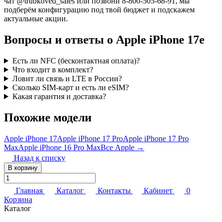
чат @trubkoved_sales или позвони 8-800-505-68-91, мы
подберём конфигурацию под твой бюджет и подскажем
актуальные акции.
Вопросы и ответы о Apple iPhone 17e
Есть ли NFC (бесконтактная оплата)?
Что входит в комплект?
Ловит ли связь и LTE в России?
Сколько SIM-карт и есть ли eSIM?
Какая гарантия и доставка?
Похожие модели
Apple iPhone 17
Apple iPhone 17 Pro
Apple iPhone 17 Pro
Max
Apple iPhone 16 Pro Max
Все Apple →
Назад к списку
В корзину
Главная
Каталог
Контакты
Кабинет
0
Корзина
Каталог