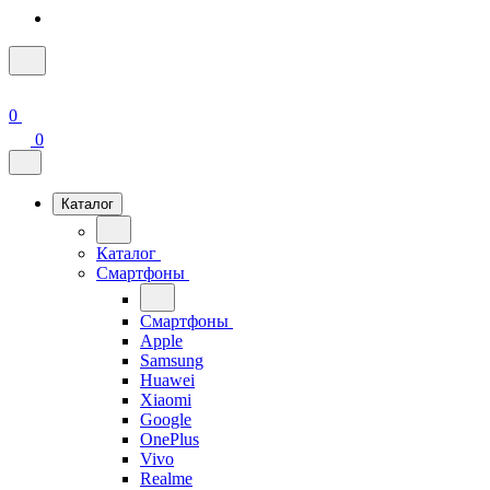
0
0
Каталог
Каталог
Смартфоны
Смартфоны
Apple
Samsung
Huawei
Xiaomi
Google
OnePlus
Vivo
Realme