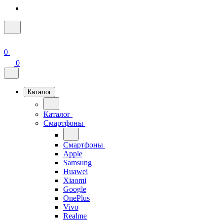
0
0
Каталог
Каталог
Смартфоны
Смартфоны
Apple
Samsung
Huawei
Xiaomi
Google
OnePlus
Vivo
Realme