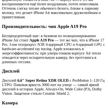
воспринимается ещё более воздушным, почти невесомым.
Оттенок слегка теплее обычного белого, ближе к парному
молоку, что делает iPhone Air максимально дружелюбным и
приветливым.
Производительность: чип Apple A19 Pro
Беспрецедентный шаг: в базовом по позиционированию
iPhone Air стоит
Apple A19 Pro
— тот же чип, что в iPhone 17
Pro. 3-нм техпроцесс N3P, 6-ядерный CPU и 6-ядерный GPU с
hardware-accelerated ray tracing. Apple вложилась в
энергоэффективность: при ультра-тонком корпусе Air тепло
отводится через испарительную камеру, без троттлинга в
длинных сессиях.
Дисплей
Дисплей
6,6″ Super Retina XDR OLED
с ProMotion 1–120 Гц
LTPO. Пиковая яркость 3000 нит на улице — самый яркий
дисплей в истории Apple. Always-On, Wide Color (P3), Dolby
Vision. Защитное стекло Ceramic Shield 2.
Камера