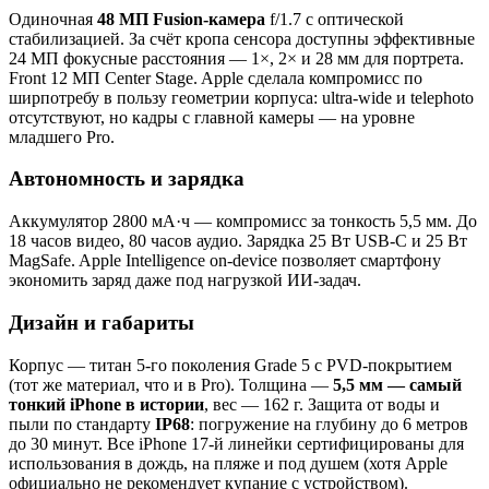
Одиночная
48 МП Fusion-камера
f/1.7 с оптической
стабилизацией. За счёт кропа сенсора доступны эффективные
24 МП фокусные расстояния — 1×, 2× и 28 мм для портрета.
Front 12 МП Center Stage. Apple сделала компромисс по
ширпотребу в пользу геометрии корпуса: ultra-wide и telephoto
отсутствуют, но кадры с главной камеры — на уровне
младшего Pro.
Автономность и зарядка
Аккумулятор 2800 мА·ч — компромисс за тонкость 5,5 мм. До
18 часов видео, 80 часов аудио. Зарядка 25 Вт USB-C и 25 Вт
MagSafe. Apple Intelligence on-device позволяет смартфону
экономить заряд даже под нагрузкой ИИ-задач.
Дизайн и габариты
Корпус — титан 5-го поколения Grade 5 с PVD-покрытием
(тот же материал, что и в Pro). Толщина —
5,5 мм — самый
тонкий iPhone в истории
, вес — 162 г. Защита от воды и
пыли по стандарту
IP68
: погружение на глубину до 6 метров
до 30 минут. Все iPhone 17-й линейки сертифицированы для
использования в дождь, на пляже и под душем (хотя Apple
официально не рекомендует купание с устройством).