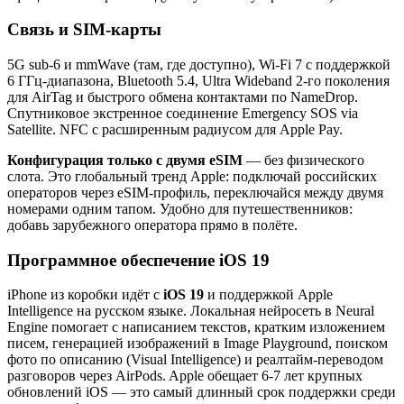
Связь и SIM-карты
5G sub-6 и mmWave (там, где доступно), Wi-Fi 7 с поддержкой
6 ГГц-диапазона, Bluetooth 5.4, Ultra Wideband 2-го поколения
для AirTag и быстрого обмена контактами по NameDrop.
Спутниковое экстренное соединение Emergency SOS via
Satellite. NFC с расширенным радиусом для Apple Pay.
Конфигурация только с двумя eSIM
— без физического
слота. Это глобальный тренд Apple: подключай российских
операторов через eSIM-профиль, переключайся между двумя
номерами одним тапом. Удобно для путешественников:
добавь зарубежного оператора прямо в полёте.
Программное обеспечение iOS 19
iPhone из коробки идёт с
iOS 19
и поддержкой Apple
Intelligence на русском языке. Локальная нейросеть в Neural
Engine помогает с написанием текстов, кратким изложением
писем, генерацией изображений в Image Playground, поиском
фото по описанию (Visual Intelligence) и реалтайм-переводом
разговоров через AirPods. Apple обещает 6-7 лет крупных
обновлений iOS — это самый длинный срок поддержки среди