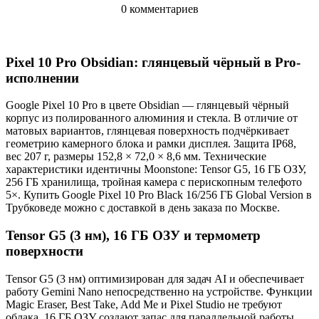
0 комментариев
Pixel 10 Pro Obsidian: глянцевый чёрный в Pro-
исполнении
Google Pixel 10 Pro в цвете Obsidian — глянцевый чёрный
корпус из полированного алюминия и стекла. В отличие от
матовых вариантов, глянцевая поверхность подчёркивает
геометрию камерного блока и рамки дисплея. Защита IP68,
вес 207 г, размеры 152,8 × 72,0 × 8,6 мм. Технические
характеристики идентичны Moonstone: Tensor G5, 16 ГБ ОЗУ,
256 ГБ хранилища, тройная камера с перископным телефото
5×. Купить Google Pixel 10 Pro Black 16/256 ГБ Global Version в
Трубковеде можно с доставкой в день заказа по Москве.
Tensor G5 (3 нм), 16 ГБ ОЗУ и термометр
поверхности
Tensor G5 (3 нм) оптимизирован для задач AI и обеспечивает
работу Gemini Nano непосредственно на устройстве. Функции
Magic Eraser, Best Take, Add Me и Pixel Studio не требуют
облака. 16 ГБ ОЗУ создают запас для параллельной работы