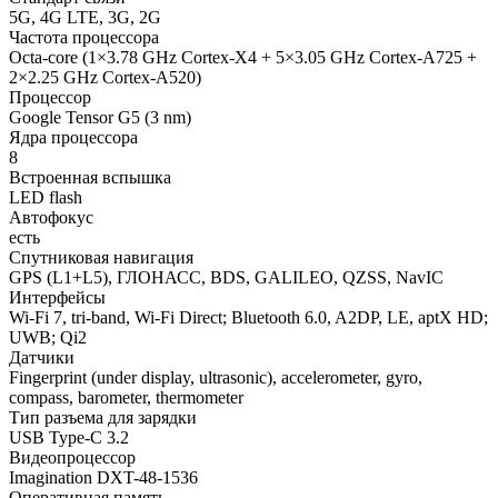
5G, 4G LTE, 3G, 2G
Частота процессора
Octa-core (1×3.78 GHz Cortex-X4 + 5×3.05 GHz Cortex-A725 +
2×2.25 GHz Cortex-A520)
Процессор
Google Tensor G5 (3 nm)
Ядра процессора
8
Встроенная вспышка
LED flash
Автофокус
есть
Спутниковая навигация
GPS (L1+L5), ГЛОНАСС, BDS, GALILEO, QZSS, NavIC
Интерфейсы
Wi-Fi 7, tri-band, Wi-Fi Direct; Bluetooth 6.0, A2DP, LE, aptX HD;
UWB; Qi2
Датчики
Fingerprint (under display, ultrasonic), accelerometer, gyro,
compass, barometer, thermometer
Тип разъема для зарядки
USB Type-C 3.2
Видеопроцессор
Imagination DXT-48-1536
Оперативная память