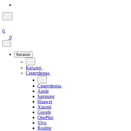
0
0
Каталог
Каталог
Смартфоны
Смартфоны
Apple
Samsung
Huawei
Xiaomi
Google
OnePlus
Vivo
Realme