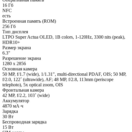
16 Гб
NFC
есть
Встроенная память (ROM)
256 Гб
Тип дисплея
LTPO Super Actua OLED, 1B colors, 1-120Hz, 3300 nits (peak),
HDR10+
Размер экрана
6.3"
Разрешение экрана
1280 x 2856
Основная камера
50 MP, f/1.7 (wide), 1/1.31", multi-directional PDAF, OIS; 50 MP,
f/2.0, 122˚ (ultrawide), AF; 48 MP, f/2.8, 113mm (periscope
telephoto), 5x optical zoom, OIS
Фронтальная камера
42 MP, f/2.2, 103˚ (wide)
Аккумулятор
4870 мА·ч
Зарядка
30 Вт
Беспроводная зарядка
15 Вт