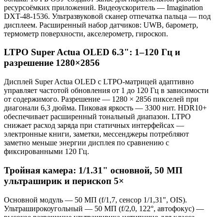
ресурсоёмких приложений. Видеоускоритель — Imagination
DXT-48-1536. Ультразвуковой сканер отпечатка пальца — под
дисплеем. Расширенный набор датчиков: UWB, барометр,
термометр поверхности, акселерометр, гироскоп.
LTPO Super Actua OLED 6.3": 1–120 Гц и
разрешение 1280×2856
Дисплей Super Actua OLED с LTPO-матрицей адаптивно
управляет частотой обновления от 1 до 120 Гц в зависимости
от содержимого. Разрешение — 1280 × 2856 пикселей при
диагонали 6,3 дюйма. Пиковая яркость — 3300 нит. HDR10+
обеспечивает расширенный тональный диапазон. LTPO
снижает расход заряда при статичных интерфейсах —
электронные книги, заметки, мессенджеры потребляют
заметно меньше энергии дисплея по сравнению с
фиксированными 120 Гц.
Тройная камера: 1/1.31" основной, 50 МП
ультраширик и перископ 5×
Основной модуль — 50 МП (f/1,7, сенсор 1/1,31", OIS).
Ультраширокоугольный — 50 МП (f/2,0, 122°, автофокус) —