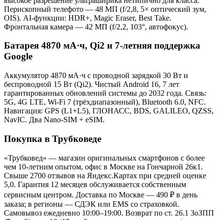
высокое разрешение ультраширика нетипично для класса.
Перископный телефото — 48 МП (f/2,8, 5× оптический зум,
OIS). AI-функции: HDR+, Magic Eraser, Best Take.
Фронтальная камера — 42 МП (f/2,2, 103°, автофокус).
Батарея 4870 мА·ч, Qi2 и 7-летняя поддержка
Google
Аккумулятор 4870 мА·ч с проводной зарядкой 30 Вт и
беспроводной 15 Вт (Qi2). Чистый Android 16, 7 лет
гарантированных обновлений системы до 2032 года. Связь:
5G, 4G LTE, Wi-Fi 7 (трёхдиапазонный), Bluetooth 6.0, NFC.
Навигация: GPS (L1+L5), ГЛОНАСС, BDS, GALILEO, QZSS,
NavIC. Два Nano-SIM + eSIM.
Покупка в Трубковеде
«Трубковед» — магазин оригинальных смартфонов с более
чем 10-летним опытом, офис в Москве на Гончарной 26к1.
Свыше 2700 отзывов на Яндекс.Картах при средней оценке
5,0. Гарантия 12 месяцев обслуживается собственным
сервисным центром. Доставка по Москве — 490 ₽ в день
заказа; в регионы — СДЭК или EMS со страховкой.
Самовывоз ежедневно 10:00–19:00. Возврат по ст. 26.1 ЗоЗПП