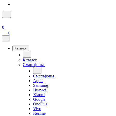
0
0
Каталог
Каталог
Смартфоны
Смартфоны
Apple
Samsung
Huawei
Xiaomi
Google
OnePlus
Vivo
Realme