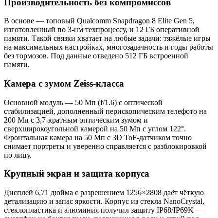
Производительность без компромиссов
В основе — топовый Qualcomm Snapdragon 8 Elite Gen 5,
изготовленный по 3-нм техпроцессу, и 12 ГБ оперативной
памяти. Такой связки хватает на любые задачи: тяжёлые игры
на максимальных настройках, многозадачность и годы работы
без тормозов. Под данные отведено 512 ГБ встроенной
памяти.
Камера с зумом Zeiss-класса
Основной модуль — 50 Мп (f/1.6) с оптической
стабилизацией, дополненный перископическим телефото на
200 Мп с 3,7-кратным оптическим зумом и
сверхширокоугольной камерой на 50 Мп с углом 122°.
Фронтальная камера на 50 Мп с 3D ToF-датчиком точно
снимает портреты и уверенно справляется с разблокировкой
по лицу.
Крупный экран и защита корпуса
Дисплей 6,71 дюйма с разрешением 1256×2808 даёт чёткую
детализацию и запас яркости. Корпус из стекла NanoCrystal,
стеклопластика и алюминия получил защиту IP68/IP69K —