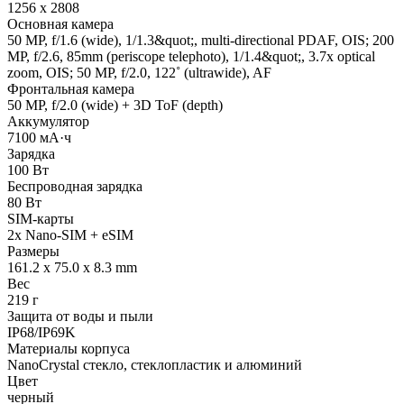
1256 x 2808
Основная камера
50 MP, f/1.6 (wide), 1/1.3&quot;, multi-directional PDAF, OIS; 200
MP, f/2.6, 85mm (periscope telephoto), 1/1.4&quot;, 3.7x optical
zoom, OIS; 50 MP, f/2.0, 122˚ (ultrawide), AF
Фронтальная камера
50 MP, f/2.0 (wide) + 3D ToF (depth)
Аккумулятор
7100 мА·ч
Зарядка
100 Вт
Беспроводная зарядка
80 Вт
SIM-карты
2x Nano-SIM + eSIM
Размеры
161.2 x 75.0 x 8.3 mm
Вес
219 г
Защита от воды и пыли
IP68/IP69K
Материалы корпуса
NanoCrystal стекло, стеклопластик и алюминий
Цвет
черный